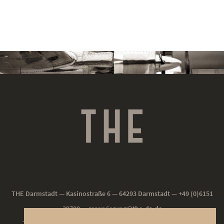
THE Darmstadt — Kasinostraße 6 — 64293 Darmstadt — +49 (0)6151
39700 —
reservierung@the-da.de
THE NEU-ISENBURG — Frankfurter Straße 190 — 63263 Neu-